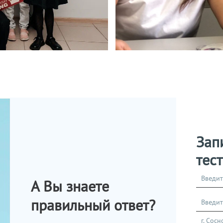
Зап
тес
А Вы знаете
правильный ответ?
г. Сос