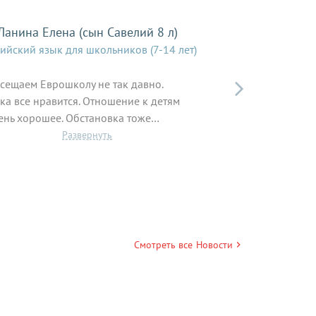
Ланина Елена (сын Савелий 8 л)
Королева Ольг
ийский язык для школьников (7-14 лет)
Английский язык д

сещаем Еврошколу не так давно.
Моя дочка учитс
ка все нравится. Отношение к детям
месяц. Но я уже 
ень хорошее. Обстановка тоже…
все домашнее з
Смотреть все
Новости