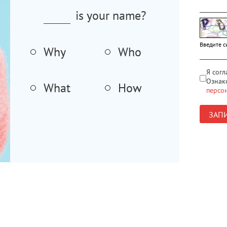
is your name?
Введите с
Why
Who
Я сог
Ознак
What
How
персо