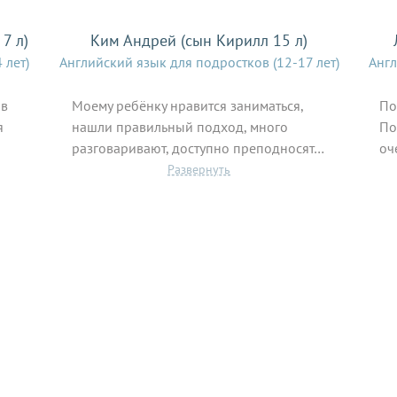
7 л)
Ким Андрей (сын Кирилл 15 л)
 лет)
Английский язык для подростков (12-17 лет)
Англ
 в
Моему ребёнку нравится заниматься,
По
я
нашли правильный подход, много
По
разговаривают, доступно преподносят…
оч