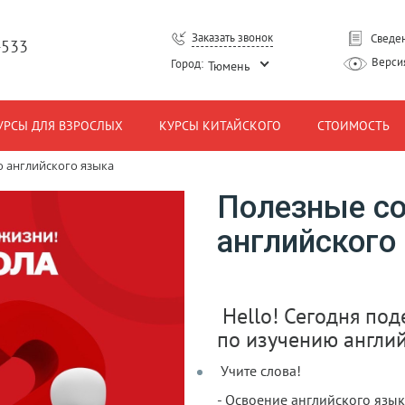
Заказать звонок
Сведен
-533
Верси
Город:
Тюмень
УРСЫ ДЛЯ ВЗРОСЛЫХ
КУРСЫ КИТАЙСКОГО
СТОИМОСТЬ
 английского языка
Полезные со
английского
Hello! Сегодня под
по изучению англий
Учите слова!
- Освоение английского язык