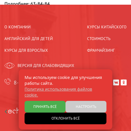
Подробнее: 63-84-84
О КОМПАНИИ
КУРСЫ КИТАЙСКОГО
АНГЛИЙСКИЙ ДЛЯ ДЕТЕЙ
СТОИМОСТЬ
КУРСЫ ДЛЯ ВЗРОСЛЫХ
ФРАНЧАЙЗИНГ
ВЕРСИЯ ДЛЯ СЛАБОВИДЯЩИХ
Мы используем cookie для улучшения
8-921-44-33-533
работы сайта.


Политика использования файлов
cookie.
ПРИНЯТЬ ВСЁ
НАСТРОИТЬ
Техническая поддержка
и развитие
ОТКЛОНИТЬ ВСЁ