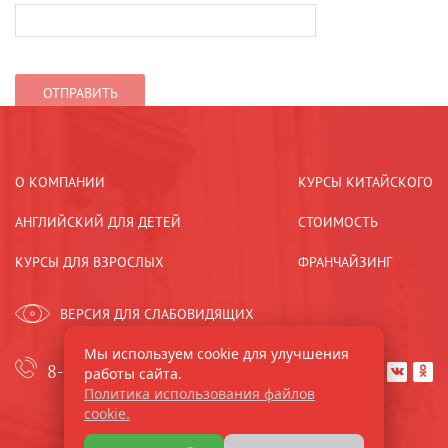
О КОМПАНИИ
КУРСЫ КИТАЙСКОГО
АНГЛИЙСКИЙ ДЛЯ ДЕТЕЙ
СТОИМОСТЬ
КУРСЫ ДЛЯ ВЗРОСЛЫХ
ФРАНЧАЙЗИНГ
ВЕРСИЯ ДЛЯ СЛАБОВИДЯЩИХ
Мы используем cookie для улучшения
8-921-44-33-533
работы сайта.


Политика использования файлов
cookie.