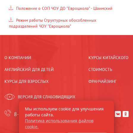
Положение о СОП ЧОУ ДО "Еврошкола" - Шаимский
Режим работы Структурных обособленных
подразделений ЧОУ "Еврошкола"
О КОМПАНИИ
КУРСЫ КИТАЙСКОГО
АНГЛИЙСКИЙ ДЛЯ ДЕТЕЙ
СТОИМОСТЬ
КУРСЫ ДЛЯ ВЗРОСЛЫХ
ФРАНЧАЙЗИНГ
ВЕРСИЯ ДЛЯ СЛАБОВИДЯЩИХ
Мы используем cookie для улучшения
8-921-44-33-533
работы сайта.


Политика использования файлов
cookie.