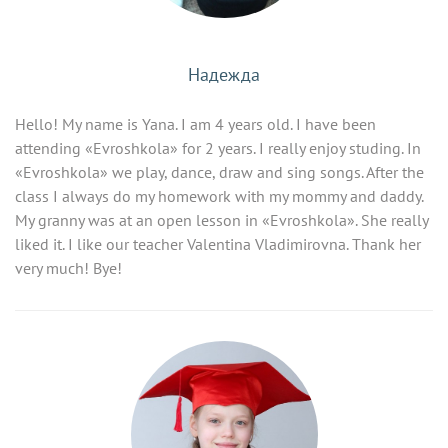
Надежда
Hello! My name is Yana. I am 4 years old. I have been
attending «Evroshkola» for 2 years. I really enjoy studing. In
«Evroshkola» we play, dance, draw and sing songs. After the
class I always do my homework with my mommy and daddy.
My granny was at an open lesson in «Evroshkola». She really
liked it. I like our teacher Valentina Vladimirovna. Thank her
very much! Bye!