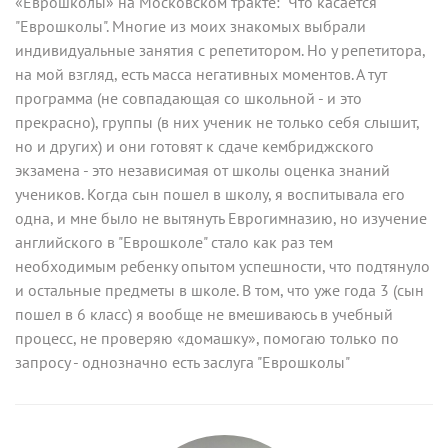
«Еврошколы» на Московском тракте: "Что касается
"Еврошколы". Многие из моих знакомых выбрали
индивидуальные занятия с репетитором. Но у репетитора,
на мой взгляд, есть масса негативных моментов. А тут
программа (не совпадающая со школьной - и это
прекрасно), группы (в них ученик не только себя слышит,
но и других) и они готовят к сдаче кембриджского
экзамена - это независимая от школы оценка знаний
учеников. Когда сын пошел в школу, я воспитывала его
одна, и мне было не вытянуть Еврогимназию, но изучение
английского в "Еврошколе" стало как раз тем
необходимым ребенку опытом успешности, что подтянуло
и остальные предметы в школе. В том, что уже года 3 (сын
пошел в 6 класс) я вообще не вмешиваюсь в учебный
процесс, не проверяю «домашку», помогаю только по
запросу - однозначно есть заслуга "Еврошколы"