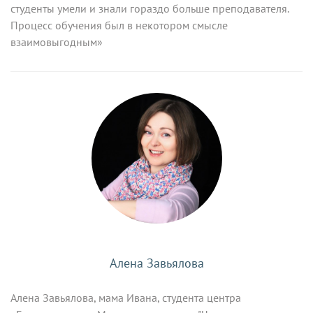
студенты умели и знали гораздо больше преподавателя.
Процесс обучения был в некотором смысле
взаимовыгодным»
Алена Завьялова
Алена Завьялова, мама Ивана, студента центра