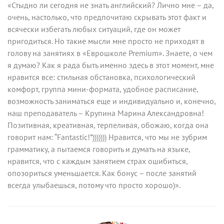
«Стыдно ли сегодня не знать английский? Лично мне – да,
очень, настолько, что предпочитаю скрывать этот факт и
всячески избегать любых ситуаций, где он может
пригодиться. Но такие мысли мне просто не приходят в
голову на занятиях в «Еврошколе Premium». Знаете, о чем
я думаю? Как я рада быть именно здесь в этот момент, мне
нравится все: стильная обстановка, психологический
комфорт, группа мини-формата, удобное расписание,
возможность заниматься еще и индивидуально и, конечно,
наш преподаватель – Крупина Марина Александровна!
Позитивная, креативная, терпеливая, обожаю, когда она
говорит нам: “Fantastic!”))))))) Нравится, что мы не зубрим
грамматику, а пытаемся говорить и думать на языке,
нравится, что с каждым занятием страх ошибиться,
опозориться уменьшается. Как бонус – после занятий
всегда улыбаешься, потому что просто хорошо)».